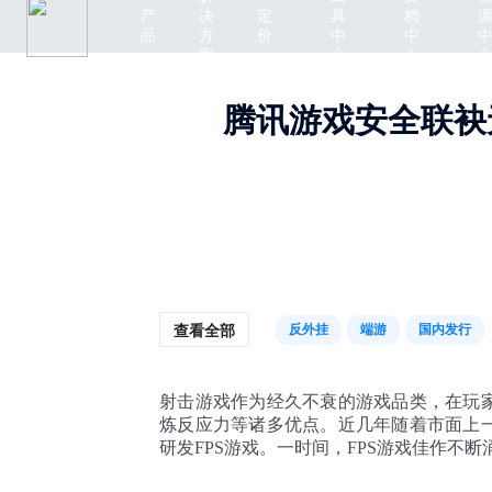
产
决
定
具
档
品
方
价
中
中
案
心
心
腾讯游戏安全联袂
反外挂
端游
国内发行
查看全部
射击游戏作为经久不衰的游戏品类，在玩
炼反应力等诸多优点。近几年随着市面上
研发FPS游戏。一时间，FPS游戏佳作不