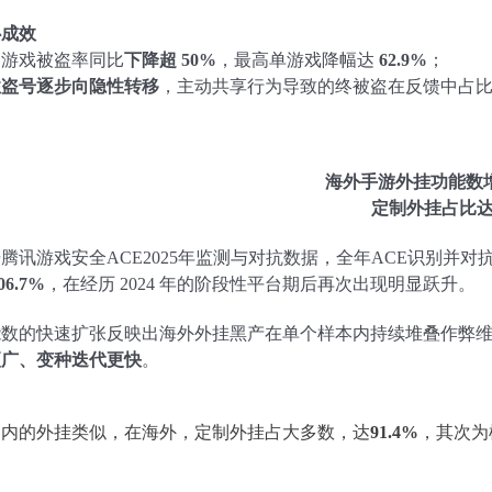
心成效
部游戏被盗率同比
下降超 50%
，最高单游戏降幅达
62.9%
；
性盗号逐步向隐性转移
，主动共享行为导致的终被盗在反馈中占比 2
海外手游外挂功能数
定制外挂占比达9
腾讯游戏安全ACE2025年监测与对抗数据，全年ACE识别并对抗的
06.7%
，在经历 2024 年的阶段性平台期后再次出现明显跃升。
能数的快速扩张反映出海外外挂黑产在单个样本内持续堆叠作弊
更广、变种迭代更快
。
国内的外挂类似，在海外，定制外挂占大多数，达
91.4%
，其次为
。