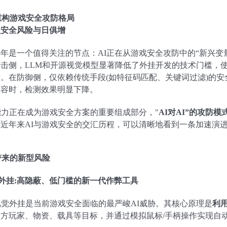
重构游戏安全攻防格局
型安全风险与日俱增
25年是一个值得关注的节点：AI正在从游戏安全攻防中的“新兴变
攻击侧，LLM和开源视觉模型显著降低了外挂开发的技术门槛，
。在防御侧，仅依赖传统手段(如特征码匹配、关键词过滤)的安
内容时，检测效果明显下降。
能力正在成为游戏安全方案的重要组成部分，"
AI对AI”的攻防模
顾近年来AI与游戏安全的交汇历程，可以清晰地看到一条加速演
带来的新型风险
+外挂:高隐蔽、低门槛的新一代作弊工具
视觉外挂是当前游戏安全面临的最严峻AI威胁。其核心原理是
利
敌方玩家、物资、载具等目标，并通过模拟鼠标/手柄操作实现自