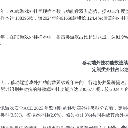
25年，PC端游戏外挂呈现样本数与功能数双升态势。据ACE年度监测
样本达 138395款，较2024年的61668款
增长 124.4%
;覆盖的外挂功能
25年，在PC游戏外挂样本中，射击类游戏占比超过八成，达
81.9
%。
移动端外挂功能数连续
定制类外挂占比达到
25 年，移动端游戏外挂功能数延续近年来的上行趋势并显著提速。据
E累计识别并对抗的移动端外挂功能点达 230,677 项，较 2024 年的 1
讯游戏安全ACE 2025 年监测到的移动端外挂类型分布看，定
类型(3.5%)、模拟器外挂(2.6%)、修改器(1.3%)共同构成其余
制挂高度集中的结构，反映出移动端外挂黑产已进入
工程化、专