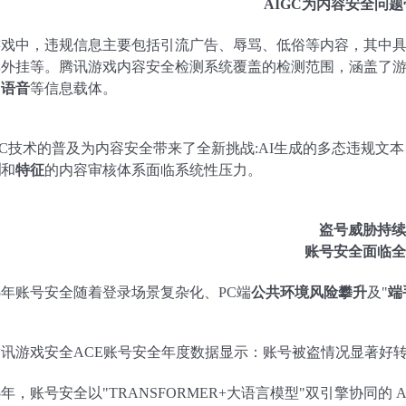
AIGC为内容安全问
游戏中，违规信息主要包括引流广告、辱骂、低俗等内容，其中
卖外挂等。腾讯游戏内容安全检测系统覆盖的检测范围，涵盖了
、语音
等信息载体。
GC技术的普及为内容安全带来了全新挑战:AI生成的多态违规文
则
和
特征
的内容审核体系面临系统性压力。
盗号威胁持续
账号安全面临全
25年账号安全随着登录场景复杂化、PC端
公共环境风险攀升
及"
端
腾讯游戏安全ACE账号安全年度数据显示：账号被盗情况显著好
25年，账号安全以"TRANSFORMER+大语言模型"双引擎协