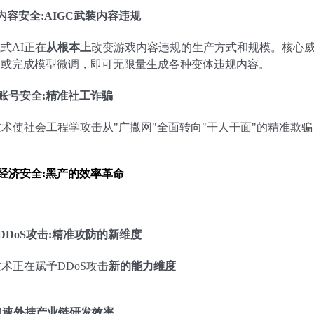
+内容安全:AIGC武装内容违规
式AI正在
从根本上
改变游戏内容违规的生产方式和规模。核心威
词或完成模型微调，即可无限量生成各种变体违规内容。
+账号安全:精准社工诈骗
技术使社会工程学攻击从"广撒网"全面转向"干人干面"的精准欺骗
+经济安全:黑产的效率革命
+DDoS攻击:精准攻防的新维度
技术正在赋予DDoS攻击
新的能力维度
加速外挂产业链研发效率