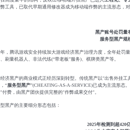
作弊工具，已取代早期通用修改器成为移动端作弊的主流形态，
黑产账号处罚量
服务型黑产规
25年，腾讯游戏安全持续加大游戏经济黑产治理力度，全年处罚量1.
、刷量机器人、非法代练(“带老板”服务)、棋牌类黑产等。
戏经济黑产的商业模式正经历深刻转型。传统黑产以"出售外挂工
，“
服务型黑产
”(CHEATING-AS-A-SERVICE)已成
"付费，由黑产团伙提供完整的"作弊成果交付"。
务型黑产的主要细分形态包括：
2025年检测到超42