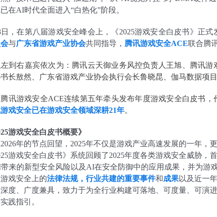
已在AI时代全面进入“白热化”阶段。
8日，在第八届游戏安全峰会上，《2025游戏安全白皮书》正
员会
与
广东省游戏产业协会
共同指导，
腾讯游戏安全ACE
联合腾讯
从左到右嘉宾依次为：腾讯云天御业务风控负责人王旭、腾讯游
书长敖然、广东省游戏产业协会执行会长鲁晓昆、伽马数据项目合作
是腾讯游戏安全ACE连续第五年牵头发布年度游戏安全白皮书，
游戏安全已在游戏安全领域深耕21年
。
025游戏安全白皮书概要》
2026年的节点回望，2025年不仅是游戏产业高速发展的一年
025游戏安全白皮书》系统回顾了2025年度各类游戏安全威胁，首
I带来的新型安全风险以及AI在安全防御中的应用成果，并为
在游戏安全上的
法律法规，行业共建的重要事件
和
成果
以及近一
容深度、广度兼具，致力于为全行业构建可落地、可度量、可演
与实践指引。