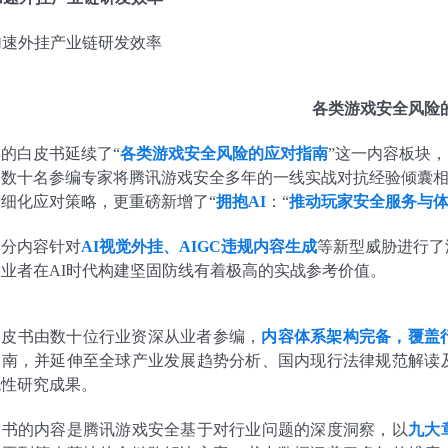
加速外挂产业链研发效率
各类游戏安全风险
的白皮书延续了“
各类游戏安全风险的应对指南
”这一内容板块
。数十名参编专家将腾讯游戏安全多年的一线实战对抗经验倾囊
细化应对策略，更重磅新增了“
拥抱AI
：“
推动玩家安全服务与
部分内容针对
AI视觉外挂、AIGC违规内容生成
等新型威胁进行了
业者在AI时代构建坚固防线有着极高的实战参考价值。
白皮书由数十位行业资深从业者参编，
内容体系架构完备，覆盖
指南，并延伸至全球产业发展趋势分析、国内现行法律规范解读
统性研究成果。
皮书的内容是腾讯游戏安全基于对行业问题的深度洞察，以
九大