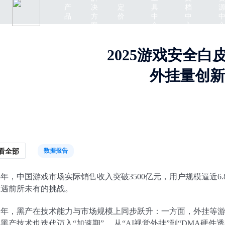
产
决
定
具
档
品
方
价
中
中
案
心
心
2025游戏安全白
外挂量创新
数据报告
看全部
25年，中国游戏市场实际销售收入突破3500亿元，用户规模逼近
遭遇前所未有的挑战。
一年，黑产在技术能力与市场规模上同步跃升：一方面，外挂等游
黑产技术也迭代迈入“加速期”。 从“AI视觉外挂”到“DMA硬件透