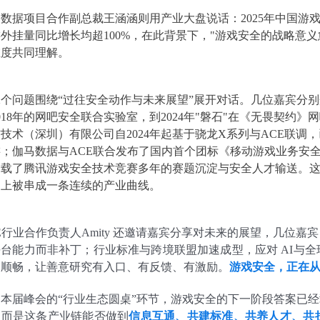
数据项目合作副总裁王涵涵则用产业大盘说话：2025年中国游戏市场
外挂量同比增长均超100%，在此背景下，"游戏安全的战略意义
维度共同理解。
个问题围绕“过往安全动作与未来展望”展开对话。几位嘉宾分别
018年的网吧安全联合实验室，到2024年"磐石"在《无畏契约
技术（深圳）有限公司自2024年起基于骁龙X系列与ACE联调
游；伽马数据与ACE联合发布了国内首个团标《移动游戏业务安
承载了腾讯游戏安全技术竞赛多年的赛题沉淀与安全人才输送。
桌上被串成一条连续的产业曲线。
E行业合作负责人Amity 还邀请嘉宾分享对未来的展望，几位
平台能力而非补丁；行业标准与跨境联盟加速成型，应对 AI与
加顺畅，让善意研究有入口、有反馈、有激励。
游戏安全，正在
过本届峰会的“行业生态圆桌”环节，游戏安全的下一阶段答案已
，而是这条产业链能否做到
信息互通、共建标准、共养人才、共