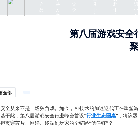
产
决
定
具
档
品
方
价
中
中
案
心
心
第八届游戏安全
聚
看全部
戏安全从来不是一场独角戏。如今，AI技术的加速迭代正在重塑
。基于此，第八届游戏安全行业峰会首设“
行业生态圆桌
”，将议
担贯穿芯片、网络、终端到玩家的全链路“信任链”？