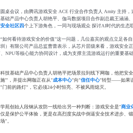
圆桌会议，由腾讯游戏安全 ACE 行业合作负责人 Amity 
技基础产品中心负责人胡艳平、伽马数据项目合作副总裁王涵涵
、安全社区四
个上下游角色，一同与现场观众 探讨AI时代的生态
于“如何看待游戏安全的价值”这一问题，几位嘉宾的观点立足各
深圳）有限公司产品总监曹蕾表示，从芯片层级来看，游戏安全
U、NPU等核心能力协同设计，成为支撑主流游戏运行的重要基
网科技基础产品中心负责人胡艳平把场景拉到线下网咖，他把安全
施'"，并提出网咖正在从"
成本中心
"向"
信任中心
"转型——如果
"门前的路灯"，它必须24小时恒亮、不被风雨熄灭。
雪学苑创始人段钢从攻防一线给出另一种判断：游戏安全是"
商业
不仅是保护公平体验，更是在高烈度实战中倒逼安全技术进步、
场"。